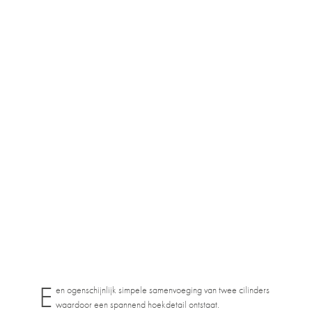
E
en ogenschijnlijk simpele samenvoeging van twee cilinders
waardoor een spannend hoekdetail ontstaat.